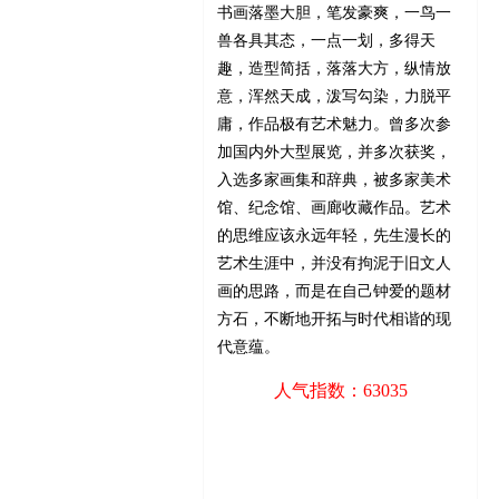
书画落墨大胆，笔发豪爽，一鸟一
兽各具其态，一点一划，多得天
趣，造型简括，落落大方，纵情放
意，浑然天成，泼写勾染，力脱平
庸，作品极有艺术魅力。曾多次参
加国内外大型展览，并多次获奖，
入选多家画集和辞典，被多家美术
馆、纪念馆、画廊收藏作品。艺术
的思维应该永远年轻，先生漫长的
艺术生涯中，并没有拘泥于旧文人
画的思路，而是在自己钟爱的题材
方石，不断地开拓与时代相谐的现
代意蕴。
人气指数：63035