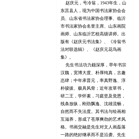
赵庆元，号冷翁，1943年生，山
东莒县人，现为中国书法家协会会
员、山东省书法家协会理事、临沂
市书法家协会名誉主席、山东画院
画师、山东临沂艺校高级讲师。出
版有《赵庆元书法集》、《冷翁书
法对联选辑》、《赵庆元花鸟画
集》。
先生书法功力颇深厚，早年书宗
汉魏，宽博大度、朴厚纯真，古趣
恣肆；中年承晋元，率真野逸、淳
朴骏拔、极具风骨；近年攻草书，
研二王，学怀素，习庭坚及觉恩，
线条放纵，刚劲飘逸、沈雄流畅，
自然而不失法度。其书法与绘画相
互滋养，形成了苍厚爽劲的艺术风
格。书画交融是先生对文人画磊落
一路的绝好继承而不是沿袭。先生