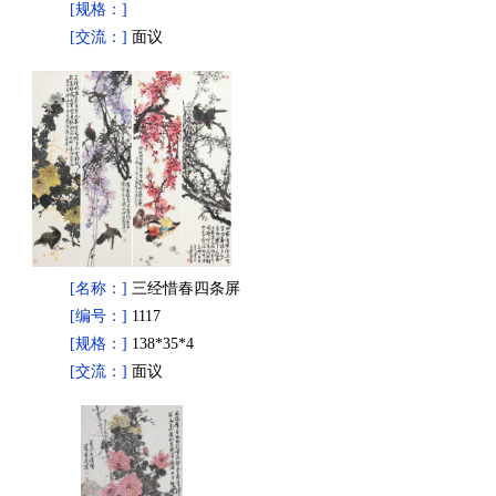
[规格：]
[交流：]
面议
[名称：]
三经惜春四条屏
[编号：]
1117
[规格：]
138*35*4
[交流：]
面议